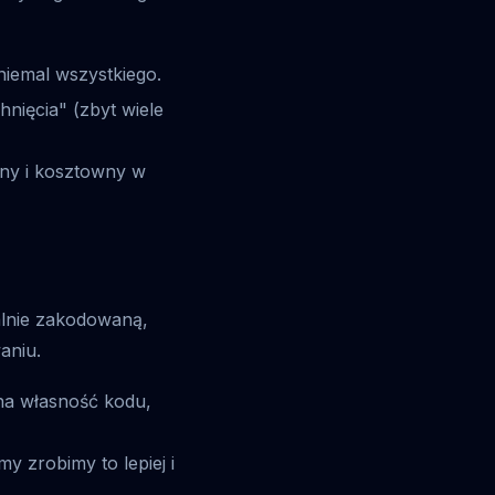
iemal wszystkiego.
hnięcia" (zbyt wiele
any i kosztowny w
alnie zakodowaną,
aniu.
na własność kodu,
y zrobimy to lepiej i