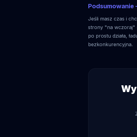
Podsumowanie –
Jeśli masz czas i ch
strony "na wczoraj" 
po prostu działa, ład
bezkonkurencyjna.
Wyb