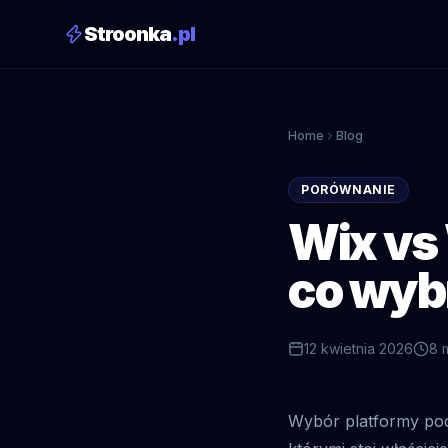
Stroonka
.pl
Home
Blog
PORÓWNANIE
Wix vs 
co wybr
12 kwietnia 2026
8 
Wybór platformy pod 