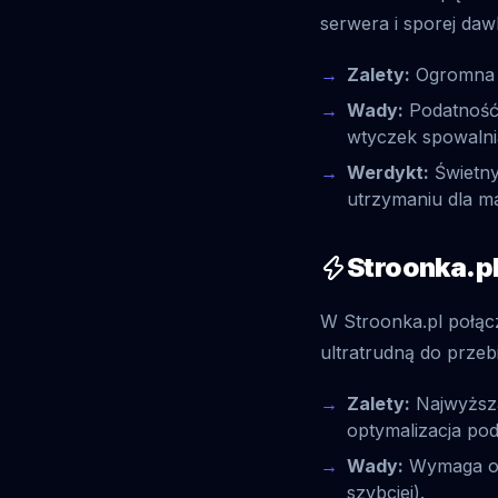
serwera i sporej daw
Zalety:
Ogromna i
Wady:
Podatność 
wtyczek spowalnia
Werdykt:
Świetny
utrzymaniu dla ma
Stroonka.pl
W Stroonka.pl połąc
ultratrudną do przeb
Zalety:
Najwyższa
optymalizacja pod
Wady:
Wymaga od 
szybciej).