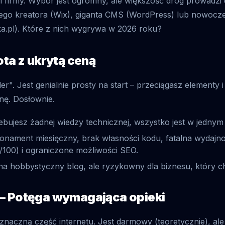
iel firmy. Wybór jest ogromny, ale większość dróg prowadzi
ego kreatora (Wix), giganta CMS (WordPress) lub nowocze
a.pl). Które z nich wygrywa w 2026 roku?
ota z ukrytą ceną
lder". Jest genialnie prosty na start – przeciągasz elementy 
ę. Dosłownie.
bujesz żadnej wiedzy technicznej, wszystko jest w jednym 
nament miesięczny, brak własności kodu, fatalna wydajn
/100) i ograniczone możliwości SEO.
a hobbystyczny blog, ale ryzykowny dla biznesu, który c
– Potęga wymagająca opieki
naczną część internetu. Jest darmowy (teoretycznie), a