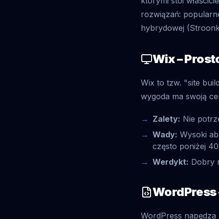
którymi stoi właścic
rozwiązań: popularn
hybrydowej (Stroonk
Wix – Prost
Wix to tzw. "site bui
wygoda ma swoją cen
Zalety:
Nie potrze
Wady:
Wysoki abo
często poniżej 40
Werdykt:
Dobry n
WordPress 
WordPress napędza z