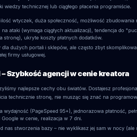
ki wiedzy technicznej lub ciągłego płacenia programiście.
lość wtyczek, duża społeczność, możliwość zbudowania n
na ataki (wymaga ciągłych aktualizacji), tendencja do "puc
 stronę), ukryte koszty płatnych dodatków.
 dla dużych portali i sklepów, ale często zbyt skomplikow
łej firmy usługowej.
 – Szybkość agencji w cenie kreatora
zyliśmy najlepsze cechy obu światów. Dostajesz profesjon
icia technicznie stronę, nie musząc się znać na programow
 wydajność (PageSpeed 95+), jednorazowa płatność, peł
 Google w cenie, realizacja w 7 dni.
nas stworzenia bazy – nie wyklikasz jej sam w nocy (ale m