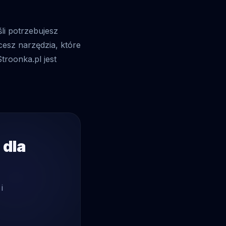
li potrzebujesz
cesz narzędzia, które
troonka.pl jest
 dla
i