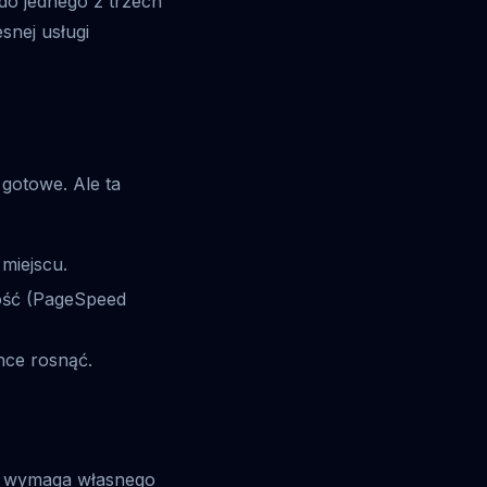
 do jednego z trzech
snej usługi
i gotowe. Ale ta
miejscu.
ość (PageSpeed
hce rosnąć.
le wymaga własnego